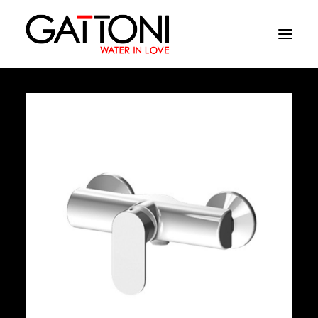
Société
Environnements
Produits
Finitions
Media
Où acheter
Contacts