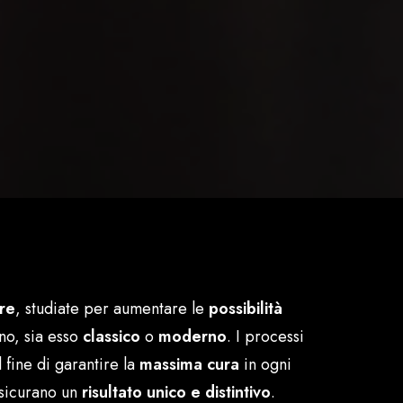
ure
, studiate per aumentare le
possibilità
no, sia esso
classico
o
moderno
. I processi
l fine di garantire la
massima cura
in ogni
assicurano un
risultato unico e distintivo
.