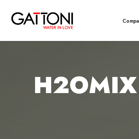
Compa
H2OMIX