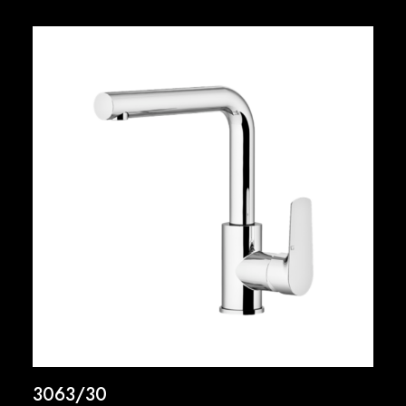
3063/30