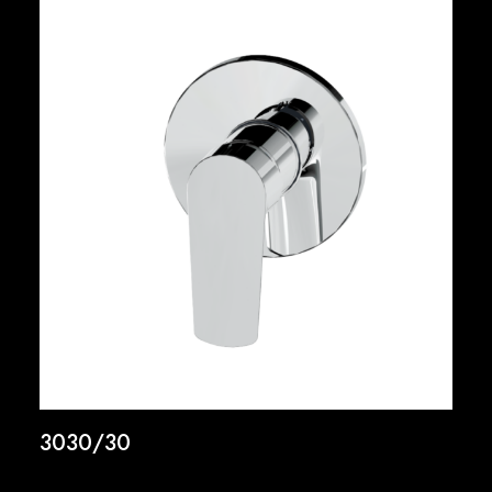
3030/30