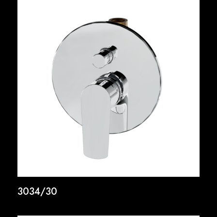
3034/30