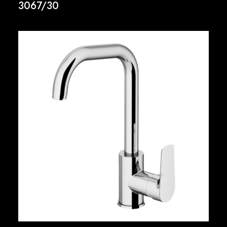
3067/30