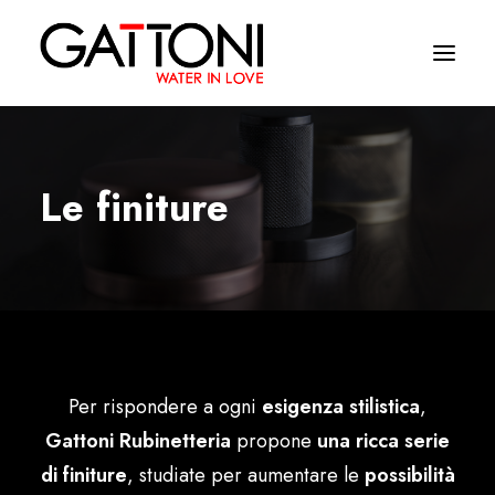
Company
Le finiture
Environments
Products
Finishes
Media
Per rispondere a ogni
esigenza stilistica
,
Where to buy
Gattoni Rubinetteria
propone
una ricca serie
Contacts
di finiture
, studiate per aumentare le
possibilità