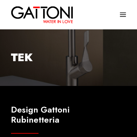
Azienda
TEK
Ambienti
Prodotti
Finiture
Media
Design Gattoni
Dove acquistare
Rubinetteria
Contatti