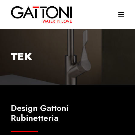
Empresa
TEK
Ambientes
Produtos
Media
Acabamentos
Design Gattoni
Onde comprar
Rubinetteria
Contactos