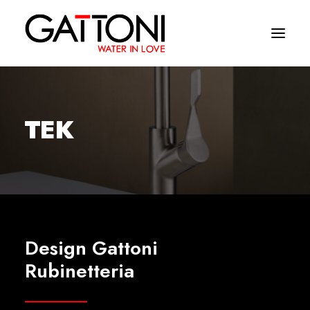
Компания
TEK
Oружающая среда
Продукция
Финиши
Media
Design Gattoni
Где купить
Rubinetteria
Контакты