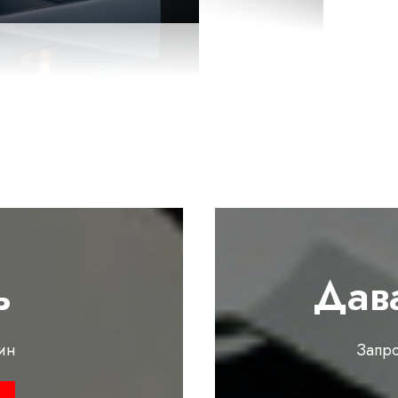
ь
Дав
ин
Запр