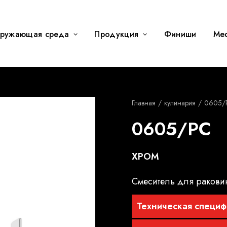
ружающая среда
Продукция
Финиши
Me
Главная
кулинария
0605/
0605/PC
ХРОМ
Смеситель для ракови
Техническая специф