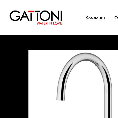
Компания
O