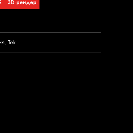
й
3D-рендер
ия
,
Tek