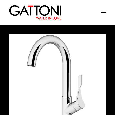
Azienda
Ambienti
Prodotti
Finiture
Media
Dove acquistare
Contatti