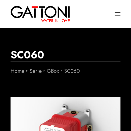
Azienda
SC060
Ambienti
Prodotti
Home
Serie
GBox
SC060
Finiture
Media
Dove acquistare
Contatti