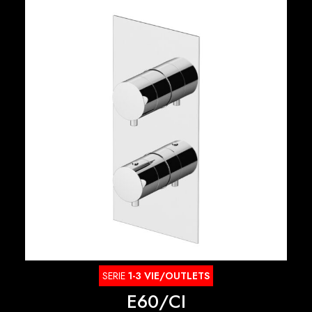
SERIE
1-3 VIE/OUTLETS
E60/CI