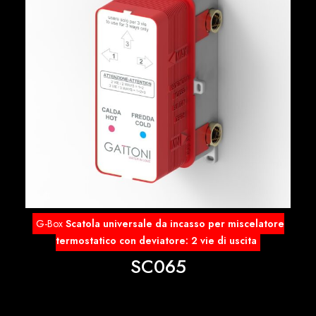
G-Box
Scatola universale da incasso per miscelatore
termostatico con deviatore: 2 vie di uscita
SC065