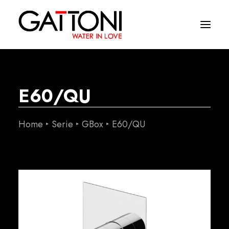
Azienda
E60/QU
Ambienti
Prodotti
Home
Serie
GBox
E60/QU
Finiture
Media
Dove acquistare
Contatti