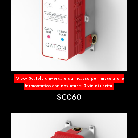
G-Box
Scatola universale da incasso per miscelatore
termostatico con deviatore: 3 vie di uscita
SC060