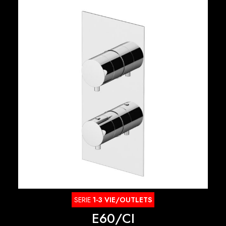
SERIE
1-3 VIE/OUTLETS
E60/CI