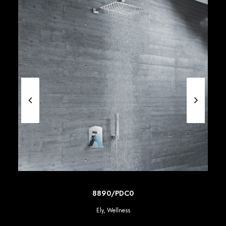
SCOPRI DI PIU'
8890/PDC0
Ely
,
Wellness