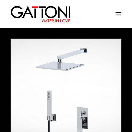
Azienda
Ambienti
Prodotti
Finiture
Media
Dove acquistare
Contatti