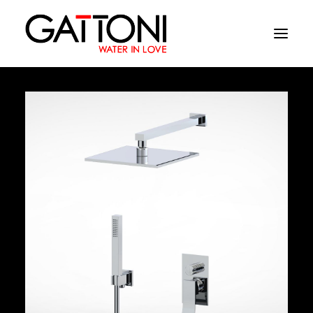
Компания
Oружающая среда
Продукция
Финиши
Media
Где купить
Контакты