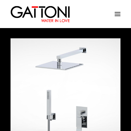
Société
Environnements
Produits
Finitions
Media
Où acheter
Contacts