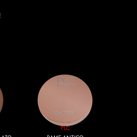
E
PLC