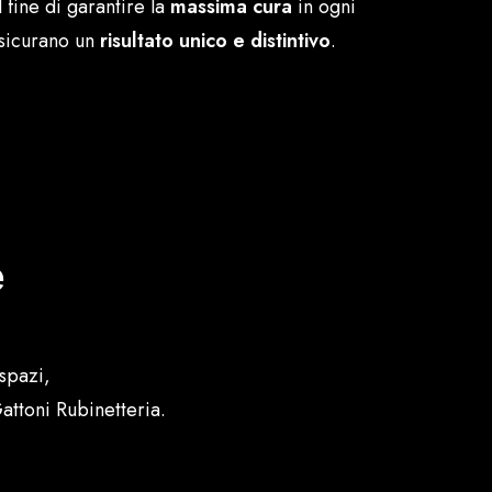
l fine di garantire la
massima cura
in ogni
assicurano un
risultato unico e distintivo
.
e
spazi,
attoni Rubinetteria.