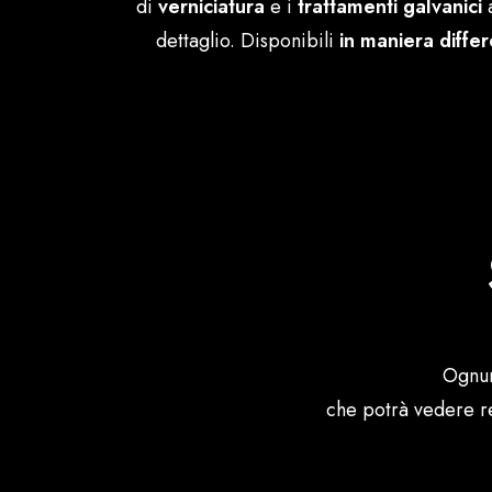
di
verniciatura
e i
trattamenti galvanici
a
dettaglio. Disponibili
in maniera differ
Ognun
che potrà vedere re