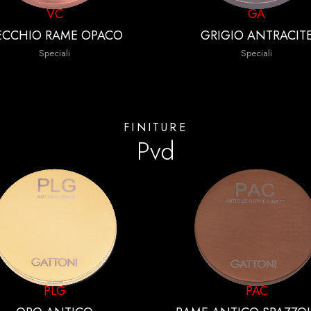
VC
GA
ECCHIO RAME OPACO
GRIGIO ANTRACIT
Speciali
Speciali
FINITURE
Pvd
PLG
PAC