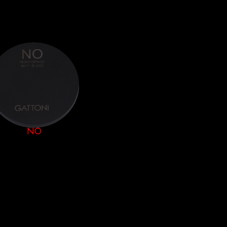
NO
NERO OPACO
Intermedio