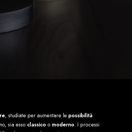
ure
, studiate per aumentare le
possibilità
no, sia esso
classico
o
moderno
. I processi