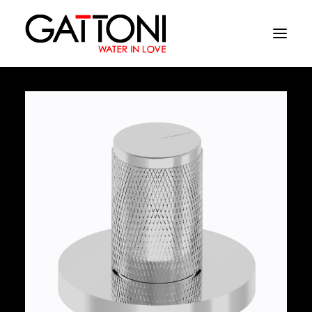
Azienda
Ambienti
Prodotti
Finiture
Media
Dove acquistare
Contatti