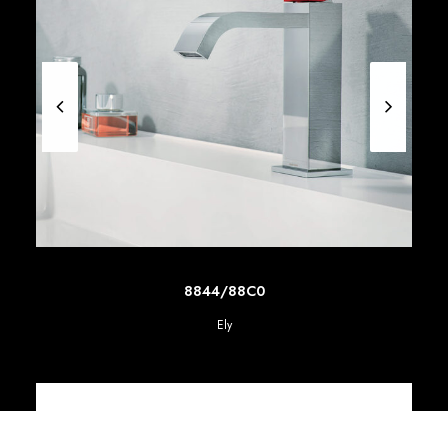
SCOPRI DI PIU'
8844/88C0
Ely