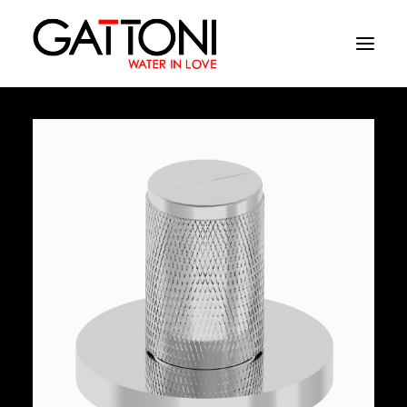
Εταιρεία
Περιβάλλοντα
Προϊόντα
Media
Tελειωματα
Που να αγορασετε
Επαφές