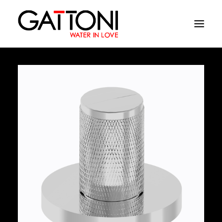
Компания
Oружающая среда
Продукция
Финиши
Media
Где купить
Контакты