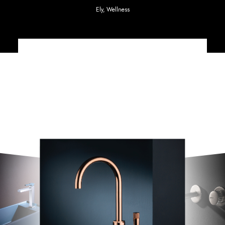
Ely
,
Wellness