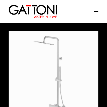
Azienda
Ambienti
Prodotti
Finiture
Media
Dove acquistare
Contatti