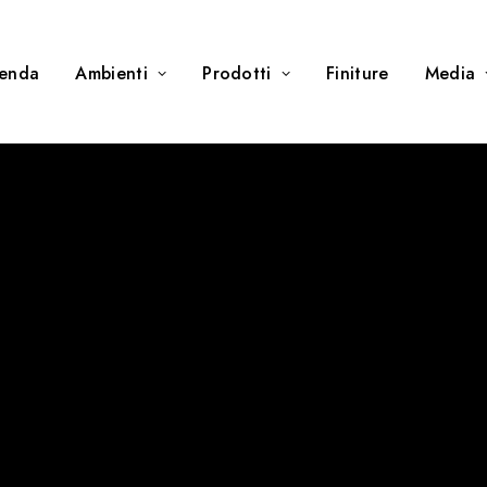
ienda
Ambienti
Prodotti
Finiture
Media