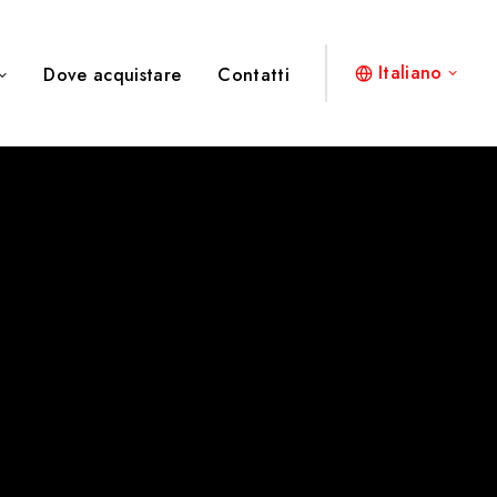
Italiano
Dove acquistare
Contatti