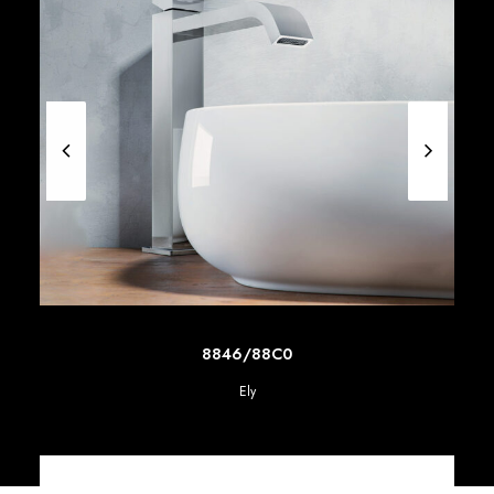
SCOPRI DI PIU'
8846/88C0
Ely