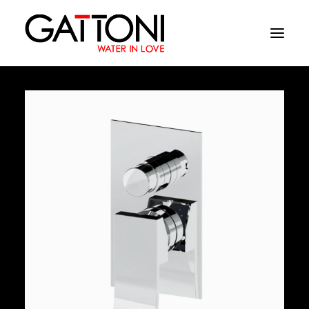
Azienda
Ambienti
Prodotti
Finiture
Media
Dove acquistare
Contatti