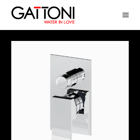
Société
Environnements
Produits
Finitions
Media
Où acheter
Contacts