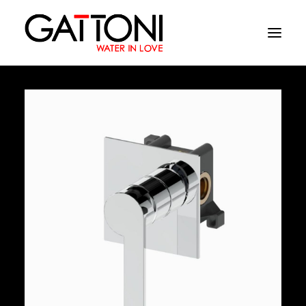
Azienda
Ambienti
Prodotti
Finiture
Media
Dove acquistare
Contatti