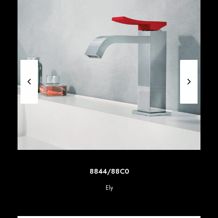
SCOPRI DI PIU'
8844/88C0
Ely