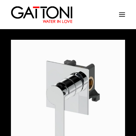
Société
Environnements
Produits
Finitions
Media
Où acheter
Contacts