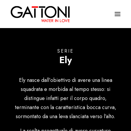
Azienda
SERIE
Ely
Ambienti
Prodotti
Ely nasce dall’obiettivo di avere una linea
Finiture
squadrata e morbida al tempo stesso: si
Media
distingue infatti per il corpo quadro,
terminante con la caratteristica bocca curva,
Dove acquistare
sormontato da una leva slanciata verso l’alto.
Contatti
La scelta progettuale di avere curvature