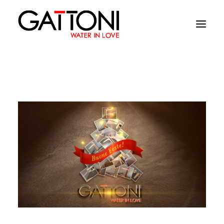
Компания
Oружающая среда
Продукция
Финиши
Media
Где купить
Контакты