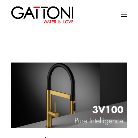
Компания
Oружающая среда
Продукция
Финиши
Media
Где купить
Контакты