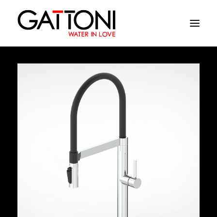
Azienda
Ambienti
Prodotti
Finiture
Media
Dove acquistare
Contatti