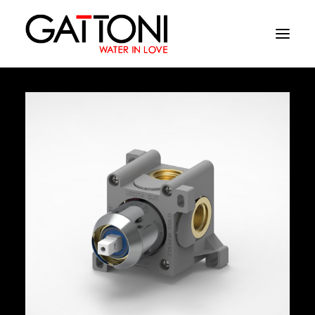
Компания
Oружающая среда
Продукция
Финиши
Media
Где купить
Контакты