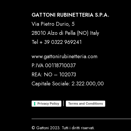
GATTONI RUBINETTERIA S.P.A.
Via Pietro Durio, 5
28010 Alzo di Pella (NO) Italy
Tel
+ 39 0322 969241
www.gattonirubinetteria.com
P.IVA 00118710037
REA: NO – 102073
Capitale Sociale: 2.322.000,00
|
Privacy Policy
Terms and Conditions
© Gattoni 2023. Tutti i diritti riservati.