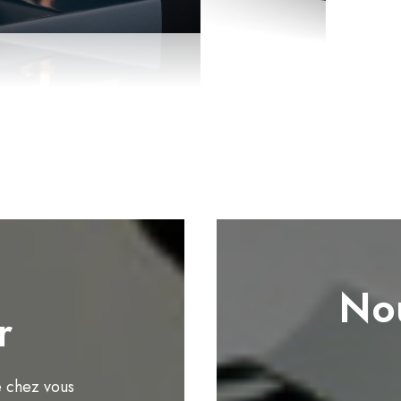
Nou
r
e chez vous