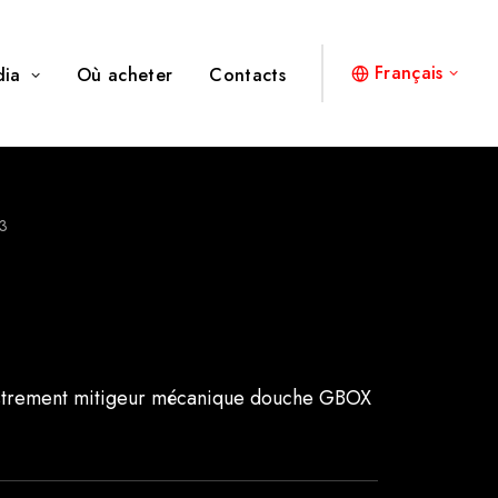
Français
dia
Où acheter
Contacts
3
castrement mitigeur mécanique douche GBOX