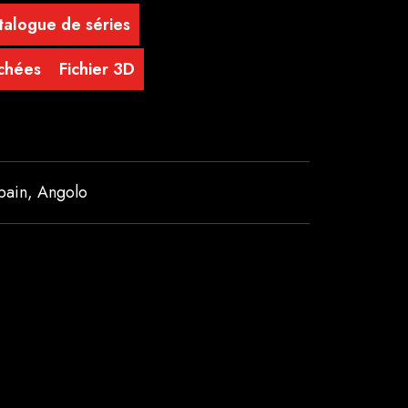
talogue de séries
achées
Fichier 3D
bain
,
Angolo