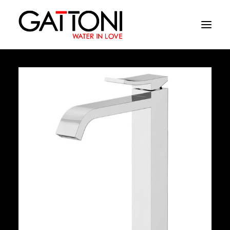
Компания
Oружающая среда
Продукция
Финиши
Media
Где купить
Контакты