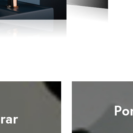
Po
rar