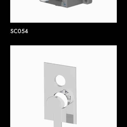
SC054