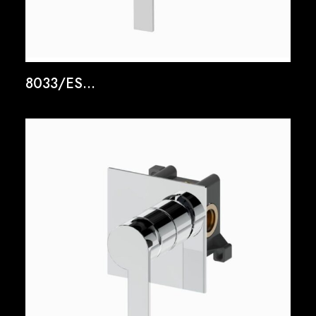
8033/ES...