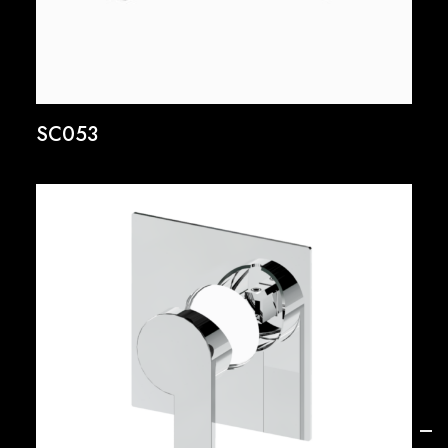
SC053