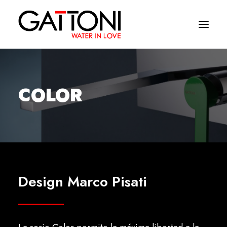
Empresa
COLOR
Ambientes
Productos
Acabados
Media
Design Marco Pisati
Dònde comprar
Contacto