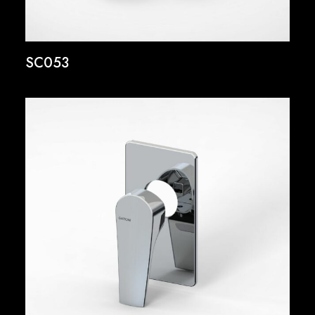
SC053