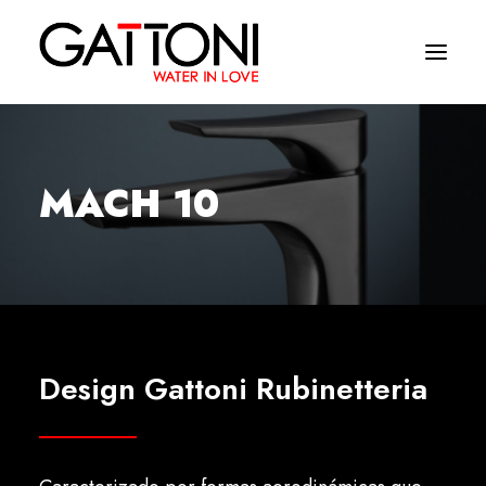
Empresa
MACH 10
Ambientes
Productos
Acabados
Media
Design Gattoni Rubinetteria
Dònde comprar
Contacto