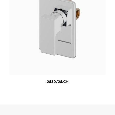
LEER MÁS
2530/25.CH