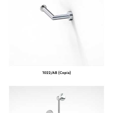
LEER MÁS
1022/AB (Copia)