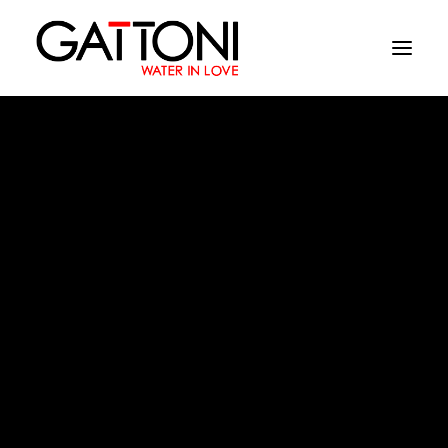
Empresa
Ambientes
Productos
Acabados
Baño
Media
Dònde comprar
Contacto