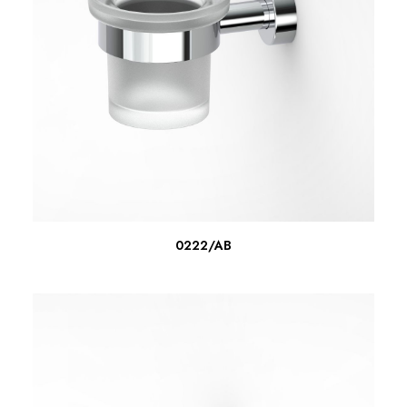
LEER MÁS
0222/AB