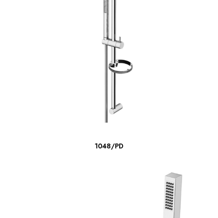
LEER MÁS
1048/PD