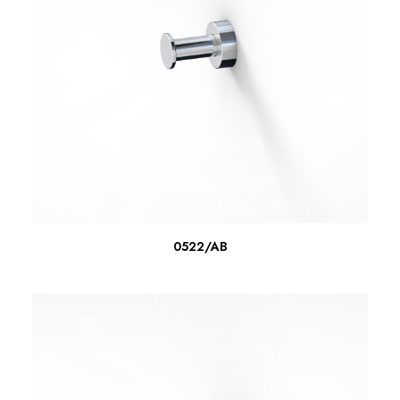
LEER MÁS
0522/AB