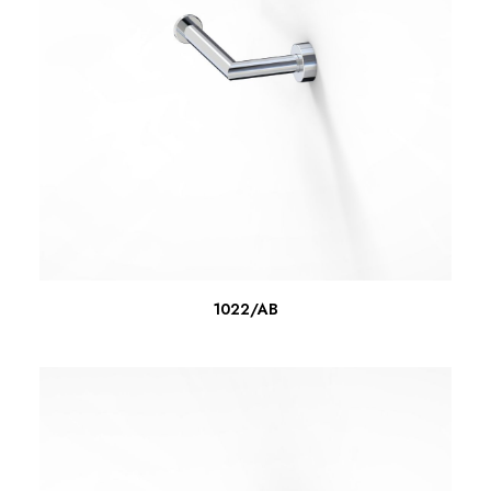
LEER MÁS
1022/AB