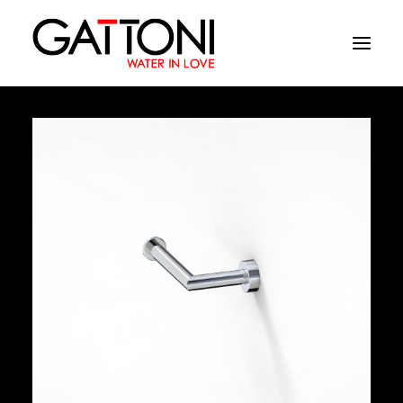
Empresa
Ambientes
Productos
Acabados
Media
Dònde comprar
Contacto