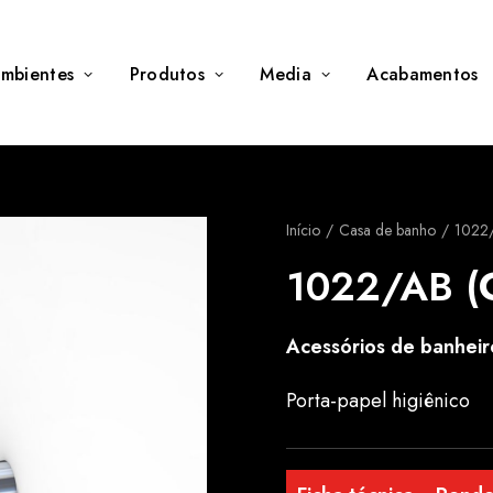
mbientes
Produtos
Media
Acabamentos
Início
Casa de banho
1022/
1022/AB (C
Acessórios de banheir
Porta-papel higiênico