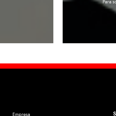
Para s
S
Empresa