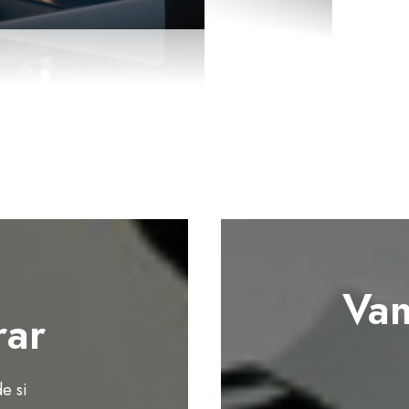
Vam
ar
e si