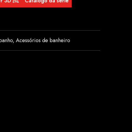
er 3D
Catálogo da série
banho
,
Acessórios de banheiro