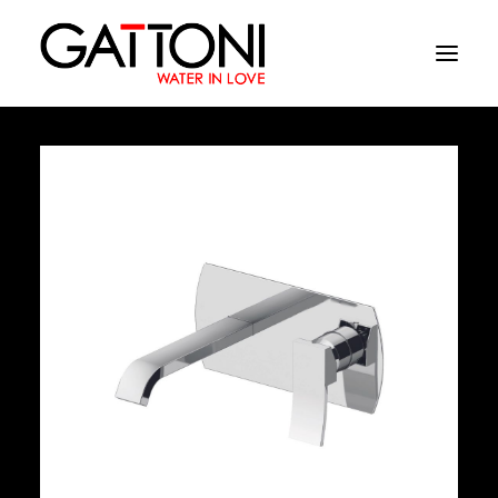
Компания
Oружающая среда
Продукция
Финиши
Media
Где купить
Контакты