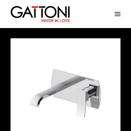
Empresa
Ambientes
Productos
Acabados
Media
Dònde comprar
Contacto