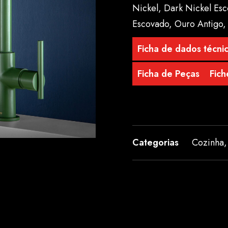
Nickel, Dark Nickel Es
Escovado, Ouro Antigo,
Ficha de dados técni
Ficha de Peças
Fich
Categorias
Cozinha