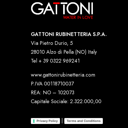
GATTONI RUBINETTERIA S.P.A.
Via Pietro Durio, 5
28010 Alzo di Pella (NO) Italy
Tel
+ 39 0322 969241
www.gattonirubinetteria.com
P.IVA 00118710037
REA: NO – 102073
Capitale Sociale: 2.322.000,00
|
Privacy Policy
Terms and Conditions