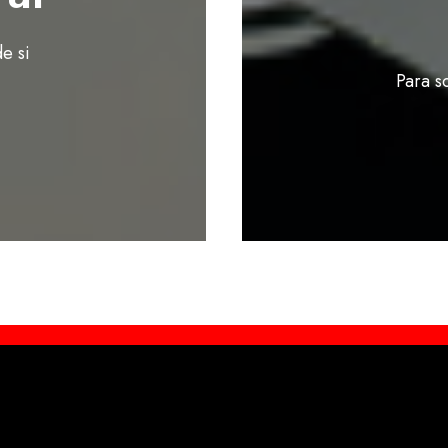
e si
Para s