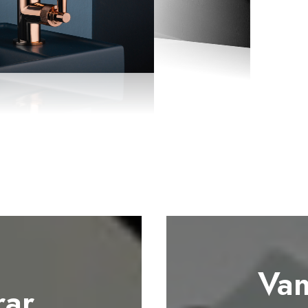
Vam
ar