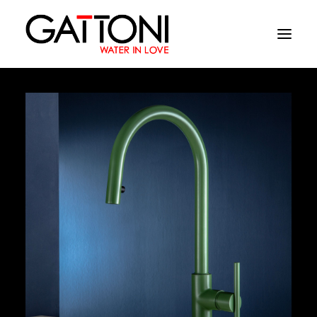
Компания
Oружающая среда
Продукция
Финиши
Media
Где купить
Контакты