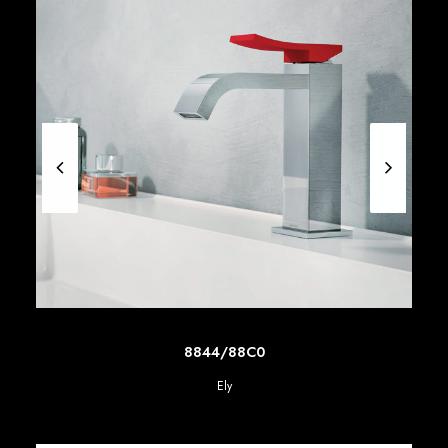
SCOPRI DI PIU'
8844/88C0
Ely