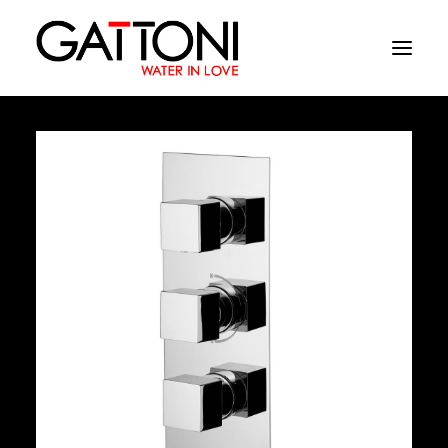
Azienda
Ambienti
Prodotti
Finiture
Media
Dove acquistare
Contatti