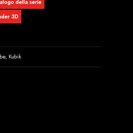
alogo della serie
nder 3D
ube
,
Kubik