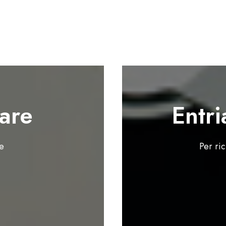
are
Entri
te
Per ri