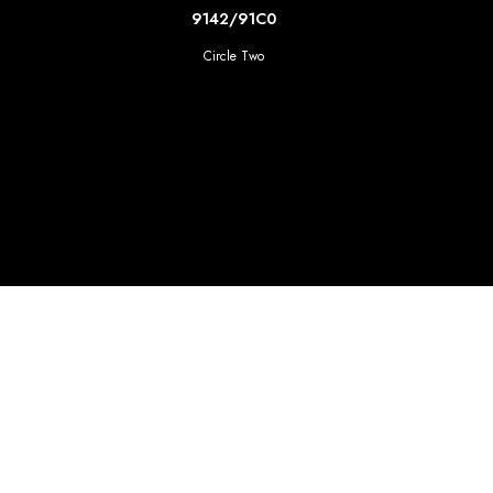
SCOPRI DI PIU'
9142/91C0
Circle Two