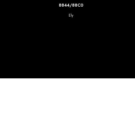
SCOPRI DI PIU'
8844/88C0
Ely