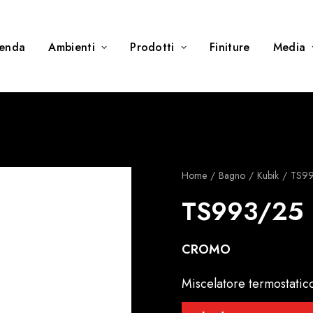
ienda
Ambienti
Prodotti
Finiture
Media
Home
Bagno
Kubik
TS9
TS993/25
CROMO
Miscelatore termostatic