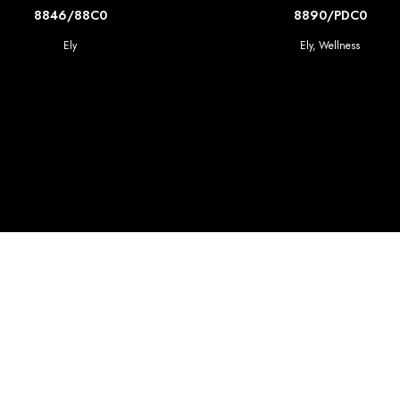
SCOPRI DI PIU'
SCOPRI DI PIU'
8846/88C0
8890/PDC0
Ely
Ely
,
Wellness