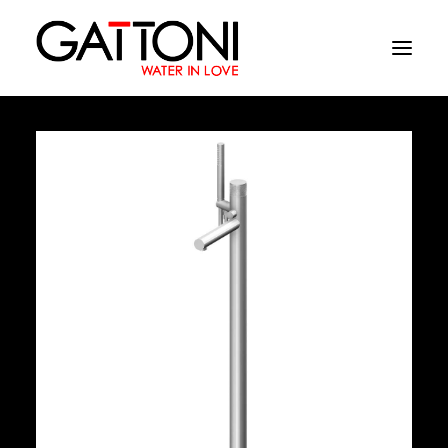
Azienda
Ambienti
Prodotti
Finiture
Media
Dove acquistare
Contatti