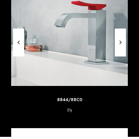
SCOPRI DI PIU'
8844/88C0
Ely