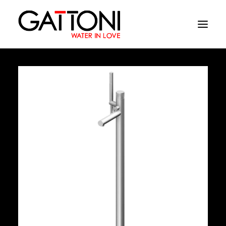
Société
Environnements
Produits
Finitions
Media
Où acheter
Contacts