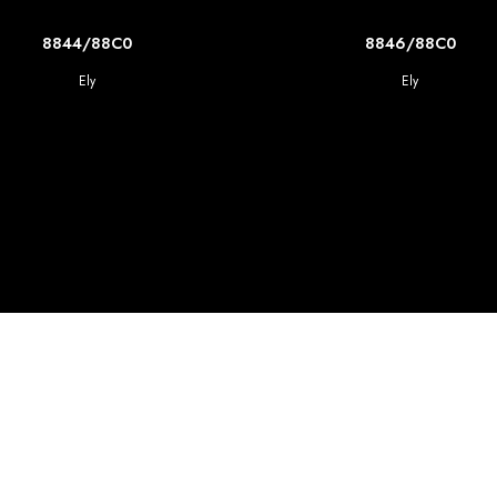
SCOPRI DI PIU'
SCOPRI DI PIU'
8844/88C0
8846/88C0
Ely
Ely