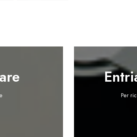
are
Entri
te
Per ri