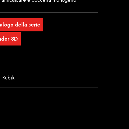
, anticalcare e doccetta monogetto
alogo della serie
nder 3D
,
Kubik