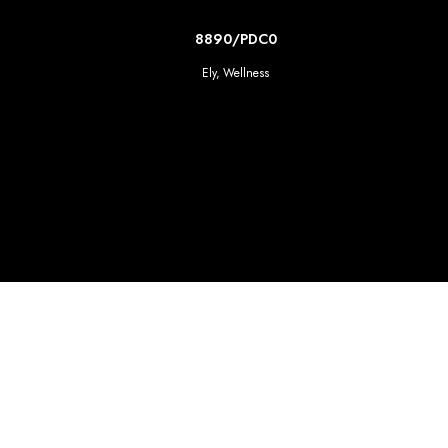
SCOPRI DI PIU'
8890/PDC0
Ely
,
Wellness