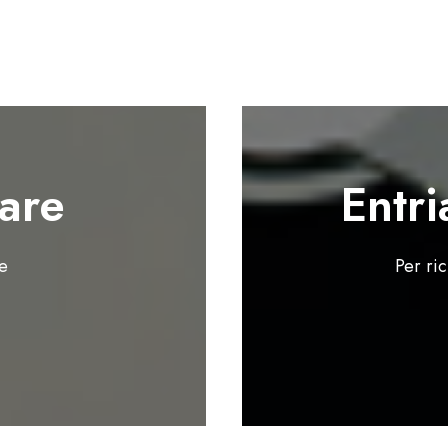
are
Entri
te
Per ri