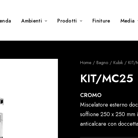
ienda
Ambienti
Prodotti
Finiture
Media
Home
Bagno
Kubik
KIT/
KIT/MC25
CROMO
Miscelatore esterno doc
soffione 250 x 250 mm i
anticalcare con doccet