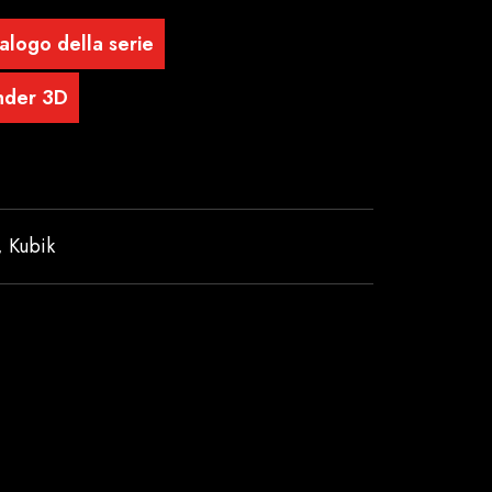
alogo della serie
nder 3D
,
Kubik