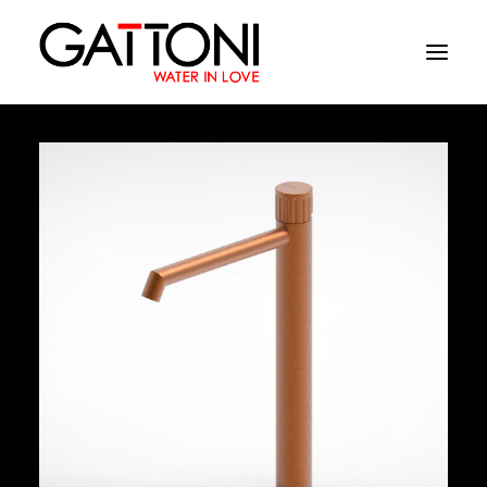
Azienda
Ambienti
Prodotti
Finiture
Media
Dove acquistare
Contatti